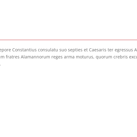
tepore Constantius consulatu suo septies et Caesaris ter egressus A
um fratres Alamannorum reges arma moturus, quorum crebris exc
.