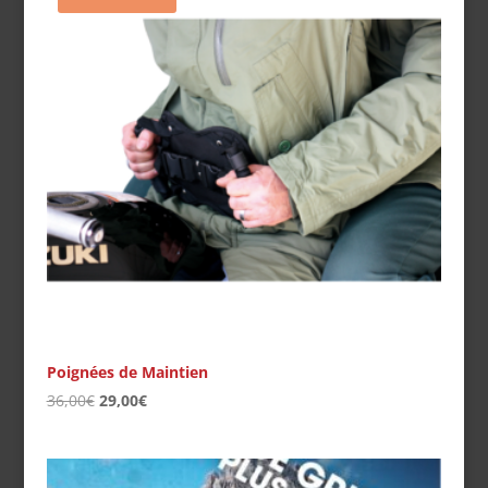
Poignées de Maintien
Le
Le
36,00
€
29,00
€
prix
prix
initial
actuel
était :
est :