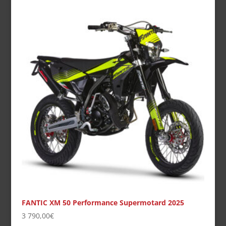
initial
actuel
était :
est :
9
8
990,00€.
990,00€.
FANTIC XM 50 Performance Supermotard 2025
3 790,00
€