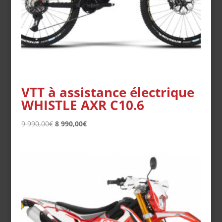
VTT à assistance électrique
WHISTLE AXR C10.6
Le
Le
9 990,00
€
8 990,00
€
prix
prix
initial
actuel
était :
est :
9
8
990,00€.
990,00€.