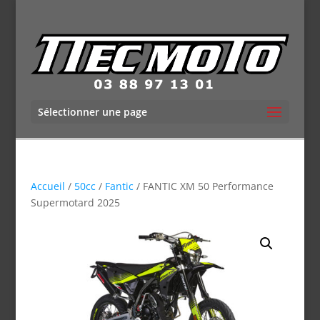
Sélectionner une page
Accueil
/
50cc
/
Fantic
/ FANTIC XM 50 Performance
Supermotard 2025