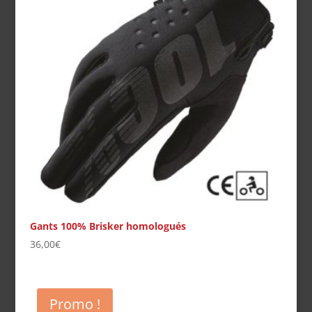
Gants 100% Brisker homologués
36,00
€
Promo !