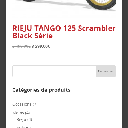
RIEJU TANGO 125 Scrambler
Black Série
Le
Le
3 499,00
€
3 299,00
€
prix
prix
initial
actuel
était :
est :
3
3
499,00€.
299,00€.
Catégories de produits
Occasions
(7)
Motos
(4)
Rieju
(4)
Quads
(0)