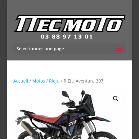
Sélectionner une page
Accueil
/
Motos
/
Rieju
/ RIEJU Aventura 307