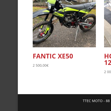
FANTIC XE50
H
1
2 500,00
€
2 0
TTEC MOTO - 88 r