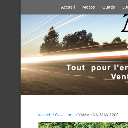
Accueil
Motos
Quads
50
Accueil
/
Occasions
/ YAMAHA V-MAX 1200