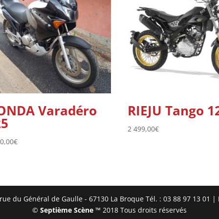
ONDA Varadéro
RIEJU Tango 1
25
2 499,00
€
00,00
€
ue du Général de Gaulle - 67130 La Broque Tél. : 03 88 97 13 01 |
©
Septième Scène
™ 2018 Tous droits réservés