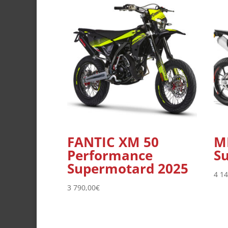
FANTIC XM 50
M
Performance
S
Supermotard 2025
4 1
3 790,00
€