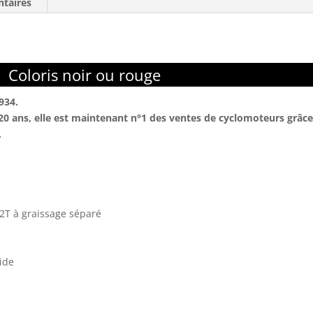
taires
oloris noir ou rouge
934.
20 ans, elle est maintenant n°1 des ventes de cyclomoteurs grâce
.
2T à graissage séparé
ide