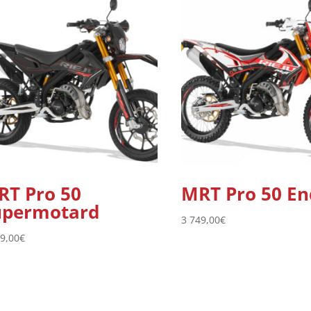
RT Pro 50
MRT Pro 50 E
upermotard
3 749,00
€
49,00
€