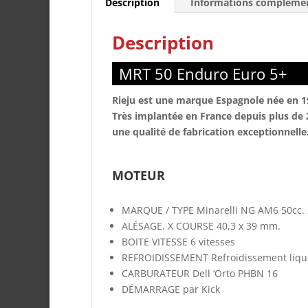
Description
Informations complémen
Description
MRT 50 Enduro Euro 5+ C
Rieju est une marque Espagnole née en 1
Très implantée en France depuis plus de 
une qualité de fabrication exceptionnelle
MOTEUR
MARQUE / TYPE
Minarelli NG AM6 50cc. 
ALÉSAGE. X COURSE
40,3 x 39 mm.
BOITE VITESSE
6 vitesses
REFROIDISSEMENT
Refroidissement liqu
CARBURATEUR
Dell ‘Orto PHBN 16
DÉMARRAGE
par
Kick