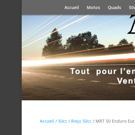
Accueil
Motos
Quads
50
Accueil
/
50cc
/
Rieju 50cc
/ MRT 50 Enduro E