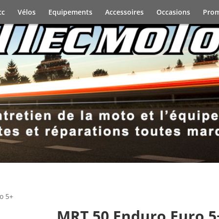
cc
Vélos
Equipements
Accessoires
Occasions
Prom
uro 5+
MRT 50 Enduro Euro