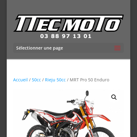
Sélectionner une page
Accueil
/
50cc
/
Rieju 50cc
/ MRT Pro 50 Enduro