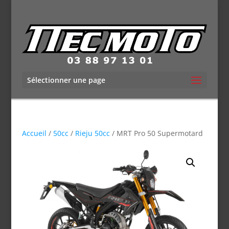
Sélectionner une page
Accueil
/
50cc
/
Rieju 50cc
/ MRT Pro 50 Supermotard